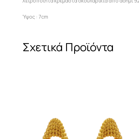
Χειροποίητα κρεμαστά σκουλαρίκια από ασήμι 92
Ύψος : 7cm
Σχετικά Προϊόντα