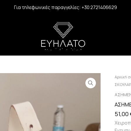
Για τηλεφωνικές παραγγελίες: +30 2721406629
ΑΣΗΜΕΝ
Αρχική σ
ΣΚΟΥΛΑΡ
ΣΚΟΥΛΑΡ
2026
ποσότη
ΑΣΗΜΕΝ
ΑΣΗΜΕ
51,00
Χειροπ
Εντυπω