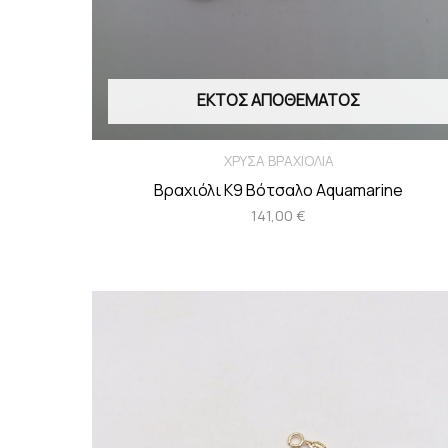
ΕΚΤΌΣ ΑΠΟΘΈΜΑΤΟΣ
ΧΡΥΣΑ ΒΡΑΧΙΟΛΙΑ
Βραχιόλι Κ9 Βότσαλο Aquamarine
141,00
€