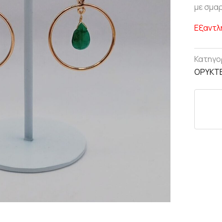
με σμα
Εξαντλ
Κατηγο
ΟΡΥΚΤ