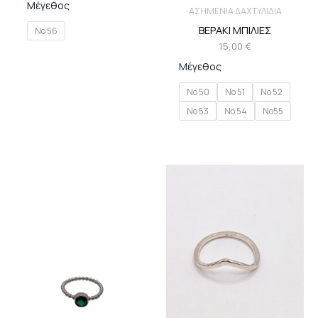
Μέγεθος
ΑΣΗΜΕΝΙΑ ΔΑΧΤΥΛΙΔΙΑ
ΒΕΡΑΚΙ ΜΠΙΛΙΕΣ
Νο 56
15,00
€
Μέγεθος
Νο 50
Νο 51
Νο 52
Νο 53
Νο 54
Νο55